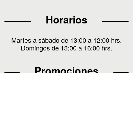
Horarios
Martes a sábado de 13:00 a 12:00 hrs.
Domingos de 13:00 a 16:00 hrs.
Promociones
Almuerza por $10.000 en el Mercado
Gastronómico
de Zoco. Por la compra de
un menú de almuerzo,
pide tu bebida, vino
o agua + 1 café.