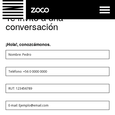
Te invito a una
conversación
¡Hola!, conozcámonos.